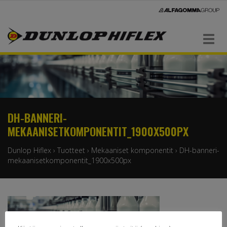
Navigaatio
DH-BANNERI-
MEKAANISETKOMPONENTIT_1900X500PX
Dunlop Hiflex
›
Tuotteet
›
Mekaaniset komponentit
›
DH-banneri-
mekaanisetkomponentit_1900x500px