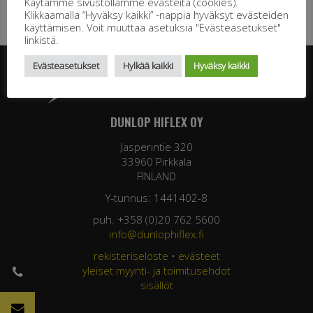
Käytämme sivustollamme evästeitä (cookies).
Klikkaamalla “Hyväksy kaikki” -nappia hyväksyt evästeiden
käyttämisen. Voit muuttaa asetuksia "Evästeasetukset"
linkistä.
Evästeasetukset
Hylkää kaikki
Hyväksy kaikki
DUNLOP HIFLEX OY
Jasperintie 320
33960 Pirkkala
FINLAND
Y-tunnus: 1441402-8
puh. +358 (0)20 762 5600
info@dunlophiflex.fi
rekisteriseloste
•
evästeet
yleiset myynti- ja toimitusehdot
sisällöt