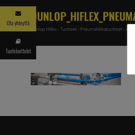
DUNLOP_HIFLEX_PNEUMA
Ota yhteyttä
Dunlop Hiflex
›
Tuotteet
›
Pneumatiikkatuotteet
›
dunl
Tuoteluettelot