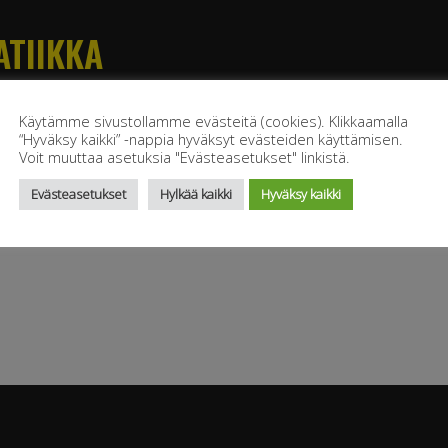
TIIKKA
op_hiflex_pneumatiikka
Käytämme sivustollamme evästeitä (cookies). Klikkaamalla
“Hyväksy kaikki” -nappia hyväksyt evästeiden käyttämisen.
Voit muuttaa asetuksia "Evästeasetukset" linkistä.
Evästeasetukset
Hylkää kaikki
Hyväksy kaikki