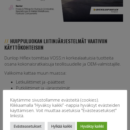
HUIPPULUOKAN LIITINJÄRJESTELMÄT VAATIVIIN
KÄYTTÖKOHTEISIIN
Dunlop Hiflex toimittaa VOSS:n korkealaatuisia tuotteita
osana kokonaisratkaisuja teollisuudelle ja OEM-valmistajille.
Valikoima kattaa muun muassa:
Letkuliittimet ja -päätteet
Putkiliittimet ja -järjestelmät
Korkea- ja matalapainetuotteet
Käytämme sivustollamme evästeitä (cookies).
Putkentaivutuspalvelut ja valmiit asennelmat
Klikkaamalla “Hyväksy kaikki” -nappia hyväksyt evästeiden
Tuotteet ja ratkaisut täyttävät kansainväliset
käyttämisen. Voit muuttaa asetuksia "Evästeasetukset"
laatuvaatimukset, ja asiantuntijamme auttavat oikeiden
linkistä.
komponenttien ja kokonaistoimitusten suunnittelussa.
Evästeasetukset
Hylkää kaikki
Hyväksy kaikki
Tutustu VOSS:n sivustolla tarkemmin tuotteisiin ja palveluihin!