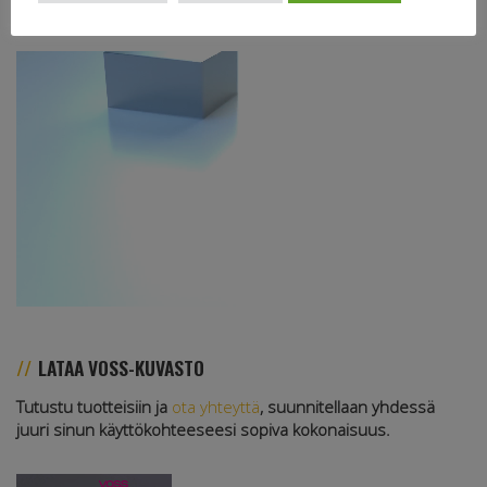
LATAA VOSS-KUVASTO
Tutustu tuotteisiin ja
ota yhteyttä
, suunnitellaan yhdessä
juuri sinun käyttökohteeseesi sopiva kokonaisuus.