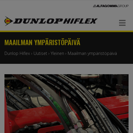
Navigaatio
MAAILMAN YMPÄRISTÖPÄIVÄ
Dunlop Hiflex
›
Uutiset
›
Yleinen
›
Maailman ympäristöpäivä