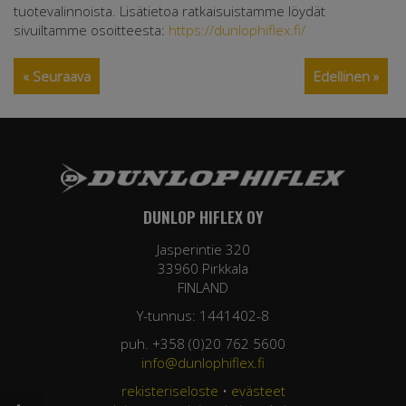
tuotevalinnoista. Lisätietoa ratkaisuistamme löydät
sivuiltamme osoitteesta:
https://dunlophiflex.fi/
« Seuraava
Edellinen »
DUNLOP HIFLEX OY
Jasperintie 320
33960 Pirkkala
FINLAND
Y-tunnus: 1441402-8
puh. +358 (0)20 762 5600
info@dunlophiflex.fi
rekisteriseloste
•
evästeet