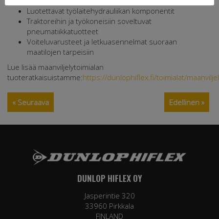
Kestävät hydrauliikkaletkut ja -liittimet
Luotettavat työlaitehydrauliikan komponentit
Traktoreihin ja työkoneisiin soveltuvat
pneumatiikkatuotteet
Voiteluvarusteet ja letkuasennelmat suoraan
maatilojen tarpeisiin
Lue lisää maanviljelytoimialan
tuoteratkaisuistamme:
https://dunlophiflex.fi/toimialat/maanviljel
« Seuraava
Edellinen »
DUNLOP HIFLEX OY
Jasperintie 320
33960 Pirkkala
FINLAND