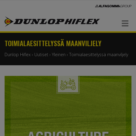
Navigaatio
TOIMIALAESITTELYSSÄ MAANVILJELY
Dunlop Hiflex
›
Uutiset
›
Yleinen
›
Toimialaesittelyssä maanviljely