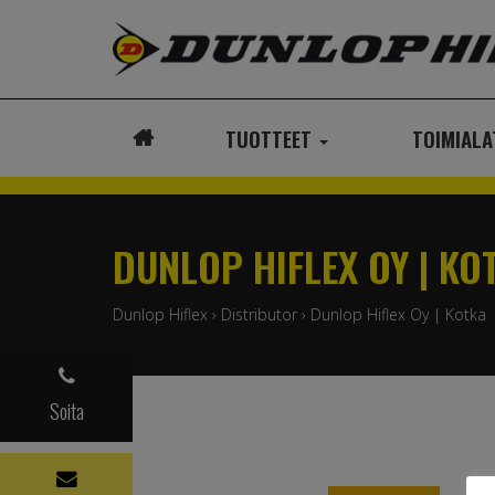
TUOTTEET
TOIMIAL
ETUSIVU
DUNLOP HIFLEX OY | KO
Dunlop Hiflex
›
Distributor
›
Dunlop Hiflex Oy | Kotka
Soita