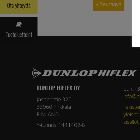
« Seuraava
Ota yhteyttä
Tuoteluettelot
DUNLOP HIFLEX OY
puh. +
info@du
Jasperintie 320
33960 Pirkkala
rekiste
FINLAND
yleiset
sisällöt
Y-tunnus: 1441402-8