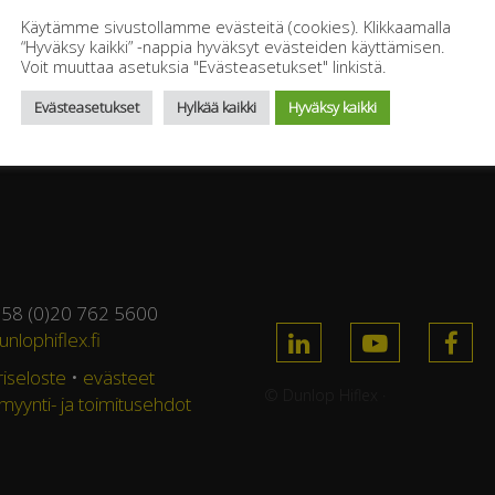
Käytämme sivustollamme evästeitä (cookies). Klikkaamalla
“Hyväksy kaikki” -nappia hyväksyt evästeiden käyttämisen.
Voit muuttaa asetuksia "Evästeasetukset" linkistä.
Evästeasetukset
Hylkää kaikki
Hyväksy kaikki
358 (0)20 762 5600
nlophiflex.fi
riseloste
•
evästeet
© Dunlop Hiflex ·
 myynti- ja toimitusehdot