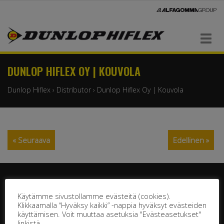
Navigaatio
DUNLOP HIFLEX OY | KOUVOLA
Dunlop Hiflex
›
Distributor
›
Dunlop Hiflex Oy | Kouvola
« Seuraava
Edellinen »
Käytämme sivustollamme evästeitä (cookies).
Klikkaamalla “Hyväksy kaikki” -nappia hyväksyt evästeiden
käyttämisen. Voit muuttaa asetuksia "Evästeasetukset"
DUNLOP HIFLEX OY
linkistä.