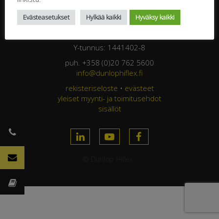
Jasperintie 320
Evästeasetukset
Hylkää kaikki
Hyväksy kaikki
33960 Pirkkala
FINLAND
Y-tunnus: 1441402-8
puh. +358 (0)20 762 5600
info@dunlophiflex.fi
rekisteriseloste
•
evästeet
yleiset myynti- ja toimitusehdot
sisällöt
© Dunlop Hiflex ·