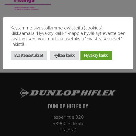
Käytämme sivustollamme evästeitä (cookies).
Klikkaamalla “Hyväksy kaikki” -nappia hyväksyt evästeiden
käyttämisen. Voit muuttaa asetuksia "Evästeasetukset"
linkistä.
Evästeasetukset
Hylkää kaikki
Hyväksy kaikki
DUNLOP HIFLEX OY
Jasperintie 320
33960 Pirkkala
FINLAND