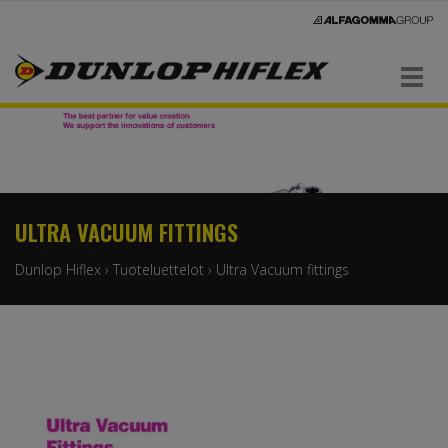
Navigaatio
ULTRA VACUUM FITTINGS
Dunlop Hiflex
›
Tuoteluettelot
›
Ultra Vacuum fittings