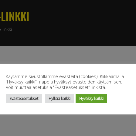
LINKKI
linkki
Käytämme sivustollamme evästeitä (cookies). Klikkaamalla
“Hyväksy kaikki” -nappia hyväksyt evästeiden käyttämisen.
Voit muuttaa asetuksia "Evästeasetukset" linkistä.
Evästeasetukset
Hylkää kaikki
Hyväksy kaikki