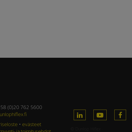
358 (0)20 762 5600
nlophiflex.fi
riseloste
•
evästeet
© Dunlop Hiflex ·
 myynti- ja toimitusehdot