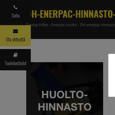
DH-ENERPAC-HINNASTO-
Soita
Dunlop Hiflex
›
Enerpac-huolto
›
DH-enerpac-hinnasto-
Ota yhteyttä
Tuoteluettelot