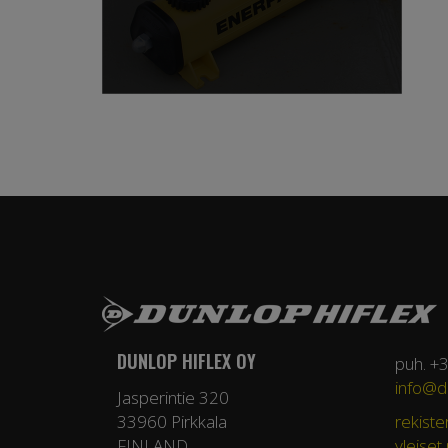
DUNLOP HIFLEX OY
puh. +
info@du
Jasperintie 320
33960 Pirkkala
rekiste
FINLAND
yleiset