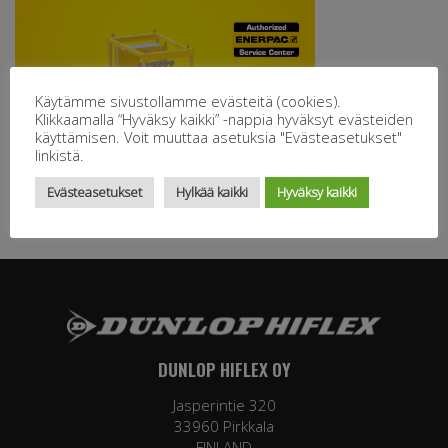
Käytämme sivustollamme evästeitä (cookies).
Klikkaamalla “Hyväksy kaikki” -nappia hyväksyt evästeiden
käyttämisen. Voit muuttaa asetuksia "Evästeasetukset"
linkistä.
Evästeasetukset
Hylkää kaikki
Hyväksy kaikki
DUNLOP HIFLEX OY
Jasperintie 320
33960 Pirkkala
FINLAND