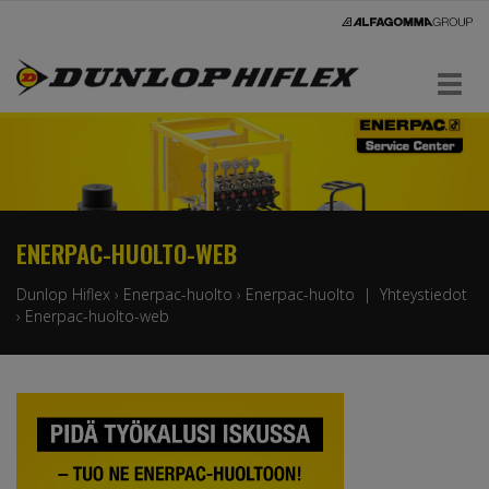
Navigaatio
ENERPAC-HUOLTO-WEB
Dunlop Hiflex
›
Enerpac-huolto
›
Enerpac-huolto | Yhteystiedot
›
Enerpac-huolto-web