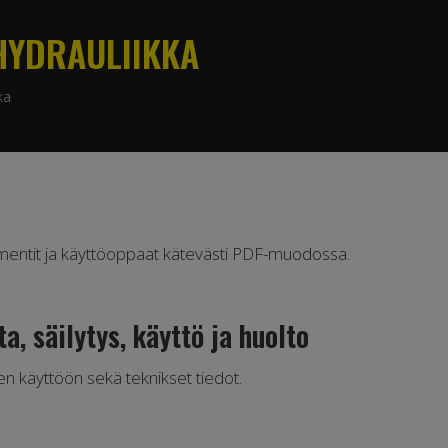
HYDRAULIIKKA
ka
mentit ja käyttöoppaat kätevästi PDF-muodossa.
a, säilytys, käyttö ja huolto
een käyttöön sekä teknikset tiedot.