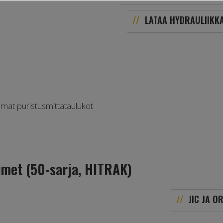
LATAA HYDRAULIIKKA
mat puristusmittataulukot.
timet (50-sarja, HITRAK)
JIC JA OR