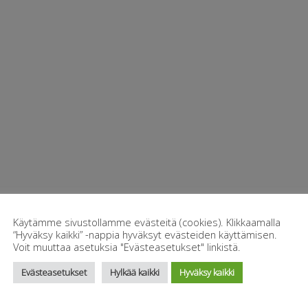
Käytämme sivustollamme evästeitä (cookies). Klikkaamalla
-sovittimien manuaali
“Hyväksy kaikki” -nappia hyväksyt evästeiden käyttämisen.
Voit muuttaa asetuksia "Evästeasetukset" linkistä.
itukset hydrauliikkaliittimien ja sovittimien käyttöä koskien.
Evästeasetukset
Hylkää kaikki
Hyväksy kaikki
LATAA HYDRAULIIKKAS