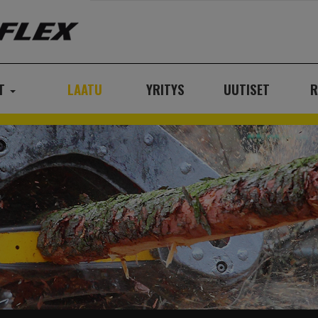
AT
LAATU
YRITYS
UUTISET
R