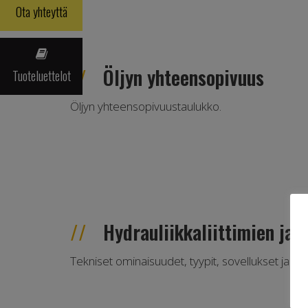
Ota yhteyttä
Öljyn yhteensopivuus
Tuoteluettelot
Öljyn yhteensopivuustaulukko.
Hydrauliikkaliittimien ja 
Tekniset ominaisuudet, tyypit, sovellukset ja varo