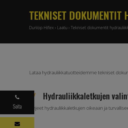
TEKNISET DOKUMENTIT 
Dunlop Hiflex
›
Laatu
›
Tekniset dokumentit hydrauliik
Lataa hydrauliikkatuotteidemme tekniset doku
Hydrauliikkaletkujen valint
Soita
Ohjeet hydrauliikkaletkujen oikeaan ja turvallis