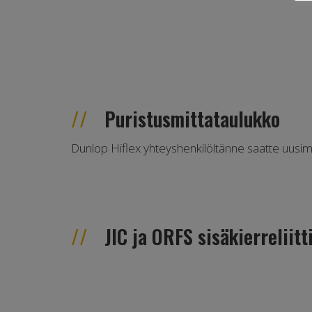
Puristusmittataulukko
Dunlop Hiflex yhteyshenkilöltänne saatte uusim
JIC ja ORFS sisäkierreliit