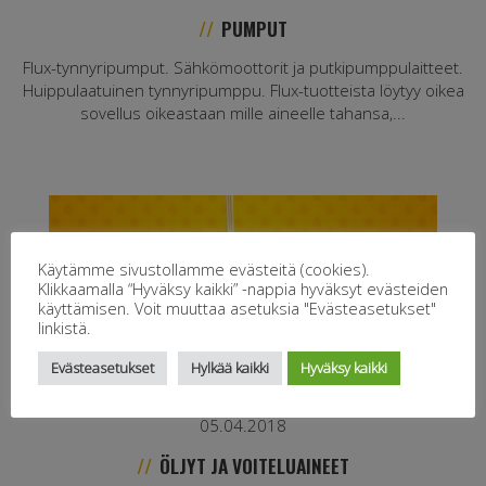
PUMPUT
Flux-tynnyripumput. Sähkömoottorit ja putkipumppulaitteet.
Huippulaatuinen tynnyripumppu. Flux-tuotteista löytyy oikea
sovellus oikeastaan mille aineelle tahansa,...
Käytämme sivustollamme evästeitä (cookies).
Klikkaamalla “Hyväksy kaikki” -nappia hyväksyt evästeiden
käyttämisen. Voit muuttaa asetuksia "Evästeasetukset"
linkistä.
Evästeasetukset
Hylkää kaikki
Hyväksy kaikki
05.04.2018
ÖLJYT JA VOITELUAINEET