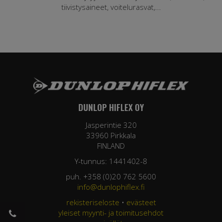
tiivistysaineet, voitelurasvat,...
DUNLOP HIFLEX OY
Jasperintie 320
33960 Pirkkala
FINLAND
Y-tunnus: 1441402-8
puh. +358 (0)20 762 5600
info@dunlophiflex.fi
rekisteriseloste
•
evästeet
yleiset myynti- ja toimitusehdot