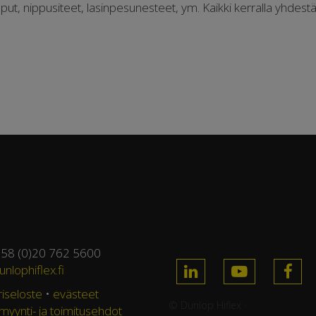
ut, nippusiteet, lasinpesunesteet, ym. Kaikki kerralla yhdestä
358 (0)20 762 5600
nlophiflex.fi
riseloste
•
evästeet
© Dunlop Hiflex ·
 myynti- ja toimitusehdot