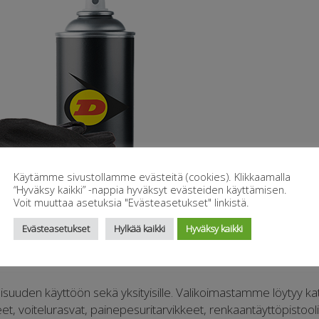
Käytämme sivustollamme evästeitä (cookies). Klikkaamalla
“Hyväksy kaikki” -nappia hyväksyt evästeiden käyttämisen.
Voit muuttaa asetuksia "Evästeasetukset" linkistä.
Evästeasetukset
Hylkää kaikki
Hyväksy kaikki
llisuuden käyttöön sekä yksityisille. Valikoimastamme löytyy ka
neet, voitelurasvat, painepesuritarvikkeet, renkaantäyttöpistoolit