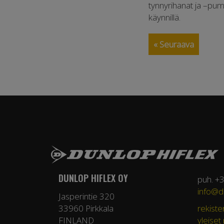
tynnyrihanat ja –pump
käynnillä.
« Seuraava
DUNLOP HIFLEX OY
puh. +
info@du
Jasperintie 320
33960 Pirkkala
rekiste
FINLAND
yleiset