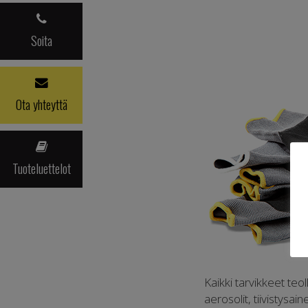
Soita
Ota yhteyttä
Tuoteluettelot
Kaikki tarvikkeet teo
aerosolit, tiivistysai