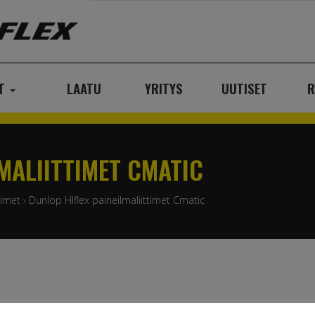
AT
LAATU
YRITYS
UUTISET
R
MALIITTIMET CMATIC
timet
›
Dunlop HIflex paineilmaliittimet Cmatic
lmaliittimet Cmatic