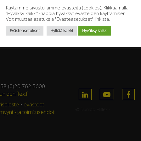
Käytämme sivustollamme evästeitä (cookies). Klikkaamalla
“Hyväksy kaikki” -nappia hyväksyt evästeiden käyttämisen.
Voit muuttaa asetuksia "Evästeasetukset" linkistä.
Evästeasetukset
Hylkää kaikki
Hyväksy kaikki
358 (0)20 762 5600
nlophiflex.fi
riseloste
•
evästeet
© Dunlop Hiflex ·
 myynti- ja toimitusehdot