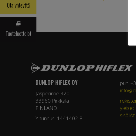
Ota yhteyttä
Tuoteluettelot
DUNLOP HIFLEX OY
puh. +
info@du
Jasperintie 320
33960 Pirkkala
rekiste
FINLAND
yleiset
sisällöt
Y-tunnus: 1441402-8