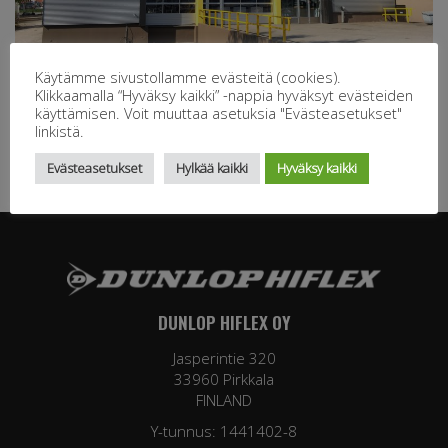
Käytämme sivustollamme evästeitä (cookies).
Klikkaamalla “Hyväksy kaikki” -nappia hyväksyt evästeiden
käyttämisen. Voit muuttaa asetuksia "Evästeasetukset"
linkistä.
« Seuraava
Edellinen »
Evästeasetukset
Hylkää kaikki
Hyväksy kaikki
DUNLOP HIFLEX OY
Jasperintie 320
33960 Pirkkala
FINLAND
Y-tunnus: 1441402-8