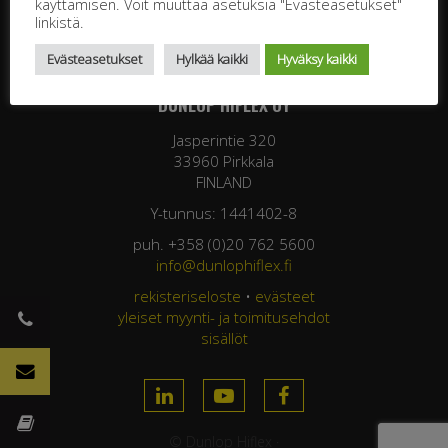
käyttämisen. Voit muuttaa asetuksia "Evästeasetukset"
linkistä.
Evästeasetukset
Hylkää kaikki
Hyväksy kaikki
DUNLOP HIFLEX OY
Jasperintie 320
33960 Pirkkala
FINLAND
Y-tunnus: 1441402-8
puh. +358 (0)20 762 5600
info@dunlophiflex.fi
rekisteriseloste
•
evästeet
yleiset myynti- ja toimitusehdot
sisällöt
© Dunlop Hiflex ·