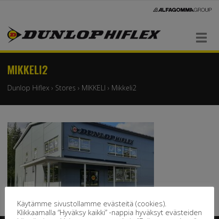
Navigaatio
MIKKELI2
Dunlop Hiflex
›
Stores
›
MIKKELI
›
Mikkeli2
Käytämme sivustollamme evästeitä (cookies).
Klikkaamalla “Hyväksy kaikki” -nappia hyväksyt evästeiden