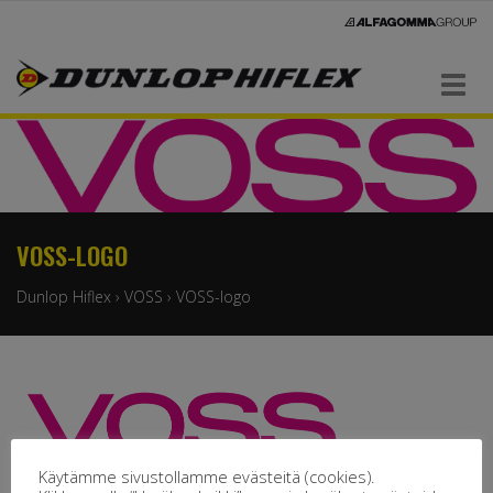
Navigaatio
VOSS-LOGO
Dunlop Hiflex
›
VOSS
›
VOSS-logo
Käytämme sivustollamme evästeitä (cookies).