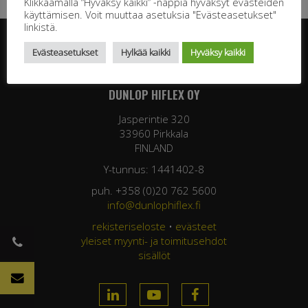
Klikkaamalla “Hyväksy kaikki” -nappia hyväksyt evästeiden
käyttämisen. Voit muuttaa asetuksia "Evästeasetukset"
linkistä.
Evästeasetukset
Hylkää kaikki
Hyväksy kaikki
DUNLOP HIFLEX OY
Jasperintie 320
33960 Pirkkala
FINLAND
Y-tunnus: 1441402-8
puh. +358 (0)20 762 5600
info@dunlophiflex.fi
rekisteriseloste
•
evästeet
yleiset myynti- ja toimitusehdot
sisällöt