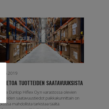
3.06.2019
TIETOA TUOTTEIDEN SAATAVUUKSISTA
ietoa Dunlop Hiflex Oy:n varastossa olevien
uotteiden saatavuustiedot paikkakunnittain on
tkossa mahdollista tarkistaa täältä.