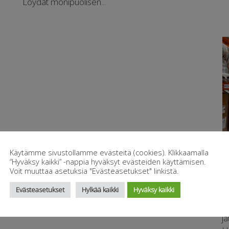
Löydät monipuolisen...
Käytämme sivustollamme evästeitä (cookies). Klikkaamalla
1
“Hyväksy kaikki” -nappia hyväksyt evästeiden käyttämisen.
Voit muuttaa asetuksia "Evästeasetukset" linkistä.
Evästeasetukset
Hylkää kaikki
Hyväksy kaikki
T
t
ja