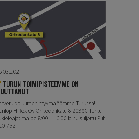
6.03.2021
TURUN TOIMIPISTEEMME ON
UUTTANUT
ervetuloa uuteen myymäläämme Turussa!
unlop Hiflex Oy Orikedonkatu 8 20380 Turku
ukioloajat ma-pe 8:00 – 16:00 la-su suljettu Puh.
20 762...