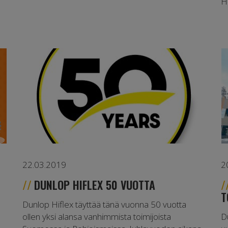
H
22.03.2019
2
DUNLOP HIFLEX 50 VUOTTA
T
Dunlop Hiflex täyttää tänä vuonna 50 vuotta
ollen yksi alansa vanhimmista toimijoista
D