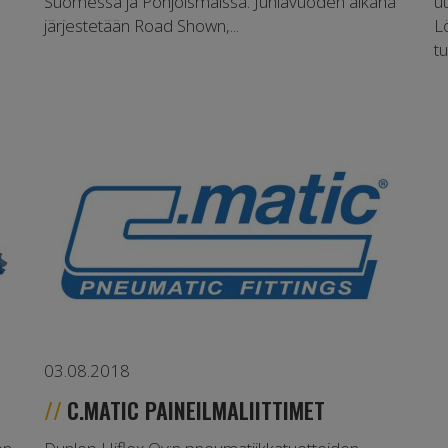
Suomessa ja Pohjoismaissa. Juhlavuoden aikana
u
järjestetään Road Shown,...
L
t
03.08.2018
C.MATIC PAINEILMALIITTIMET