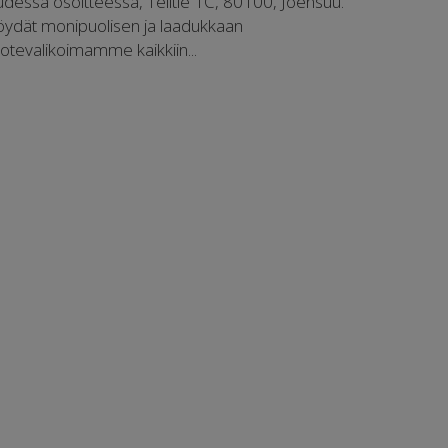
udessa osoitteessa, Telitie 1C, 80100, Joensuu.
öydät monipuolisen ja laadukkaan
uotevalikoimamme kaikkiin...