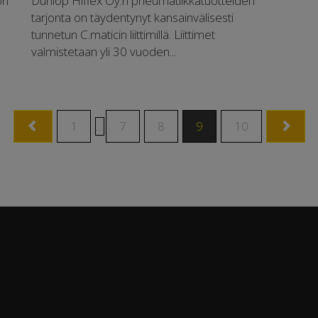
on
Dunlop Hiflex Oy:n pneumatiikkatuotteiden
tarjonta on täydentynyt kansainvälisesti
tunnetun C.maticin liittimillä. Liittimet
valmistetaan yli 30 vuoden...
1
…
7
8
9
10