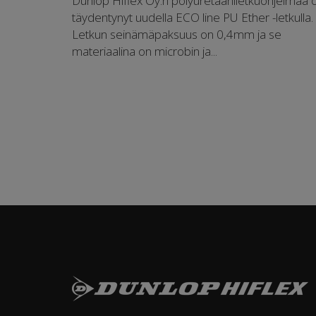
Dunlop Hiflex Oy:n polyuretaaniletkuohjelmaa 
täydentynyt uudella ECO line PU Ether -letkulla.
Letkun seinämäpaksuus on 0,4mm ja se
materiaalina on microbin ja...