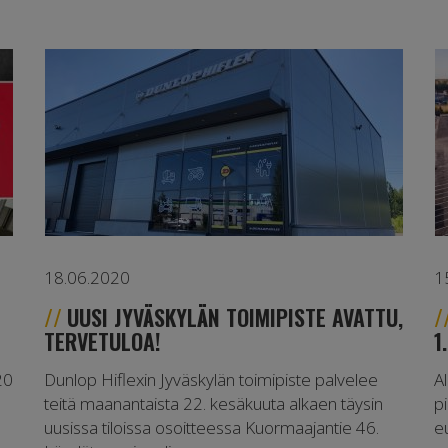
18.06.2020
1
UUSI JYVÄSKYLÄN TOIMIPISTE AVATTU,
TERVETULOA!
1
20
Dunlop Hiflexin Jyväskylän toimipiste palvelee
A
teitä maanantaista 22. kesäkuuta alkaen täysin
p
uusissa tiloissa osoitteessa Kuormaajantie 46.
eu