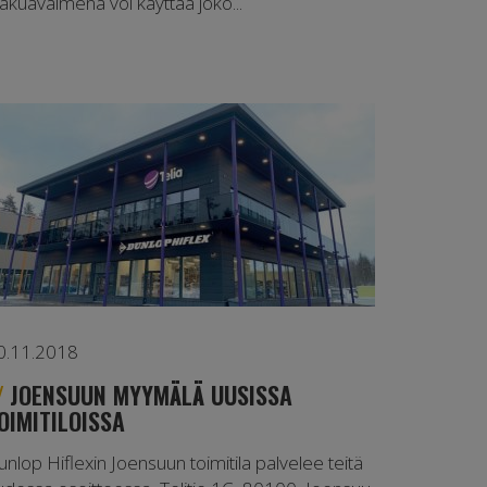
akuavaimena voi käyttää joko...
0.11.2018
JOENSUUN MYYMÄLÄ UUSISSA
OIMITILOISSA
unlop Hiflexin Joensuun toimitila palvelee teitä