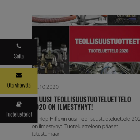
Soita
Ota yhteyttä
02.10.2020
UUSI TEOLLISUUSTUOTELUETTELO
2020 ON ILMESTYNYT!
Tuoteluettelot
Dunlop Hiflexin uusi Teollisuustuoteluettelo 20
on ilmestynyt. Tuoteluetteloon pääset
tutustumaan...