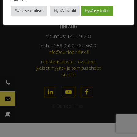
DUNLOP HIFLEX OY
Evästeasetukset
Hylkää kaikki
Hyväksy kaikki
Jasperintie 320
33960 Pirkkala
FINLAND
Y-tunnus: 1441402-8
puh. +358 (0)20 762 5600
info@dunlophiflex.fi
rekisteriseloste
•
evästeet
yleiset myynti- ja toimitusehdot
sisällöt
© Dunlop Hiflex ·