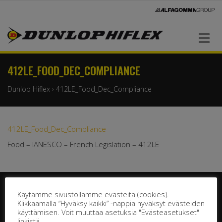
Navigaatio
412LE_FOOD_DEC_COMPLIANCE
Dunlop Hiflex
›
412LE_Food_Dec_Compliance
412LE_Food_Dec_Compliance
Food – IANESCO – French Legislation – 412LE
Käytämme sivustollamme evästeitä (cookies).
Klikkaamalla “Hyväksy kaikki” -nappia hyväksyt evästeiden
käyttämisen. Voit muuttaa asetuksia "Evästeasetukset"
linkistä.