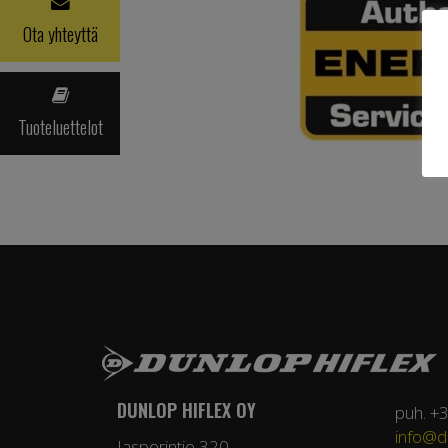
Ota yhteyttä
Tuoteluettelot
DUNLOP HIFLEX OY
puh. +
info@du
Jasperintie 320