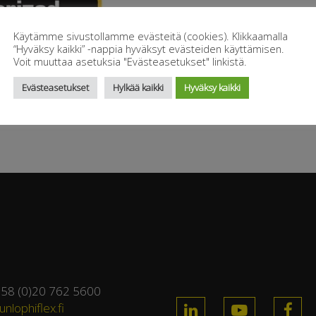
Käytämme sivustollamme evästeitä (cookies). Klikkaamalla
“Hyväksy kaikki” -nappia hyväksyt evästeiden käyttämisen.
Voit muuttaa asetuksia "Evästeasetukset" linkistä.
Evästeasetukset
Hylkää kaikki
Hyväksy kaikki
358 (0)20 762 5600
nlophiflex.fi