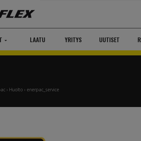
AT
LAATU
YRITYS
UUTISET
R
pac
›
Huolto
›
enerpac_service